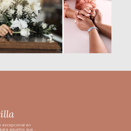
illa
o excepcional en
 para aquellos que