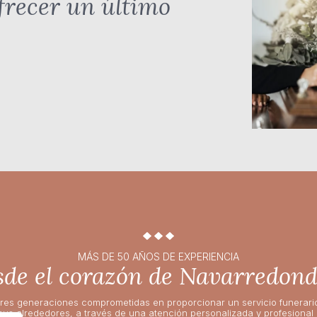
frecer un último
MÁS DE 50 AÑOS DE EXPERIENCIA
de el corazón de Navarredond
res generaciones comprometidas en proporcionar un servicio funerari
sus alrededores, a través de una atención personalizada y profesional