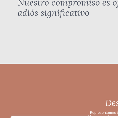
Nuestro compromiso es o
adiós significativo
Des
Representamos t
Navaredondilla y 