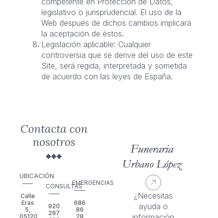
competente en Protección de Datos,
legislativo o jurisprudencial. El uso de la
Web después de dichos cambios implicará
la aceptación de éstos.
Legislación aplicable: Cualquier
controversia que se derive del uso de este
Site, será regida, interpretada y sometida
de acuerdo con las leyes de España.
Contacta con
nosotros
UBICACIÓN
EMERGENCIAS
CONSULTAS
¿Necesitas
Calle
686
Eras
ayuda o
920
86
5,
297
información
28
05120